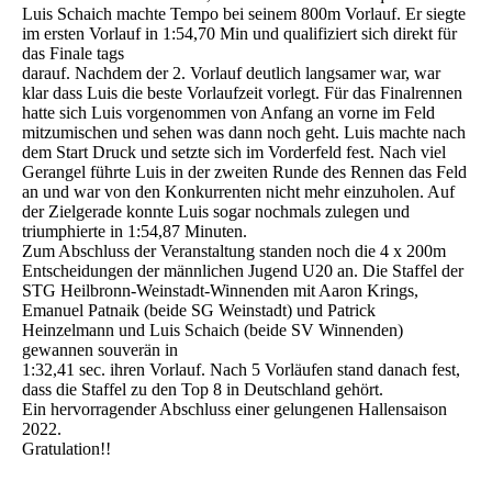
Luis Schaich machte Tempo bei seinem 800m Vorlauf. Er siegte
im ersten Vorlauf in 1:54,70 Min und qualifiziert sich direkt für
das Finale tags
darauf. Nachdem der 2. Vorlauf deutlich langsamer war, war
klar dass Luis die beste Vorlaufzeit vorlegt. Für das Finalrennen
hatte sich Luis vorgenommen von Anfang an vorne im Feld
mitzumischen und sehen was dann noch geht. Luis machte nach
dem Start Druck und setzte sich im Vorderfeld fest. Nach viel
Gerangel führte Luis in der zweiten Runde des Rennen das Feld
an und war von den Konkurrenten nicht mehr einzuholen. Auf
der Zielgerade konnte Luis sogar nochmals zulegen und
triumphierte in 1:54,87 Minuten.
Zum Abschluss der Veranstaltung standen noch die 4 x 200m
Entscheidungen der männlichen Jugend U20 an. Die Staffel der
STG Heilbronn-Weinstadt-Winnenden mit Aaron Krings,
Emanuel Patnaik (beide SG Weinstadt) und Patrick
Heinzelmann und Luis Schaich (beide SV Winnenden)
gewannen souverän in
1:32,41 sec. ihren Vorlauf. Nach 5 Vorläufen stand danach fest,
dass die Staffel zu den Top 8 in Deutschland gehört.
Ein hervorragender Abschluss einer gelungenen Hallensaison
2022.
Gratulation!!