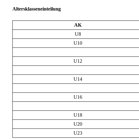
Altersklasseneinteilung
AK
U8
U10
U12
U14
U16
U18
U20
U23