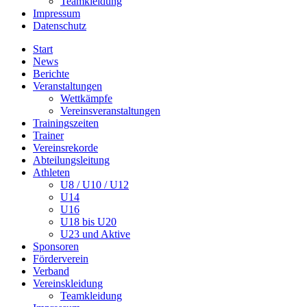
Teamkleidung
Impressum
Datenschutz
Start
News
Berichte
Veranstaltungen
Wettkämpfe
Vereinsveranstaltungen
Trainingszeiten
Trainer
Vereinsrekorde
Abteilungsleitung
Athleten
U8 / U10 / U12
U14
U16
U18 bis U20
U23 und Aktive
Sponsoren
Förderverein
Verband
Vereinskleidung
Teamkleidung