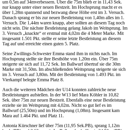
um 0,5m auf 34mverbessern. Über die 75m blieb er in 11,43 Sek.
nur knapp unter einer neuen Bestzeit. Im Hochsprung macht er es
über 1,28m spannend und bezwang diese Höhe erst im 3. Versuch.
Danach sprang er bis zur neuen Bestleistung von 1,40m alles im 1.
Versuch. Die 1,44m waren knapp, aber sollten an diesem Tag noch
nicht sein. Die nächste Bestleistung gelang Jakob im Weitsprung. Im
3. Versuch „knackte“ er erstmal mit 4,02m die 4 Meter Marke. Mit
insgesamt 1.501 Pkt. stellte er seine letzte Bestleistung an diesem
Tag auf und erreichte einen guten 5. Platz.
Seine Zwillings-Schwester Emma stand ihm in nichts nach. Im
Hochsprung stellte sie ihre Besthöhe von 1,20m ein. Über 75m
steigerte sie sich auf 11,72 Sek. Im Ballwurf übertraf sie die 30m
Marke mit 31,50m. Im abschließenden Weitsprung steigerte sie sich
im 3. Versuch auf 3,80m. Mit der Bestleistung von 1.493 Pkt. im
Vierkampf belegte Emma Platz 8.
Auch die weiteren Mädchen der U14 konnten zahlreiche neue
Bestleistungen aufstellen. In der W13 lief Mara Köhler in 10,82
Sek. über 75m zur neuen Bestzeit. Ebenfalls eine neue Bestleistung
erzielte sie im Weitsprung mit 4,02m. Nicht so gut lief es im
Ballwurf (25,50m) und im Hochsprung (1,08m). Insgesamt kam
Mara auf 1.464 Pkt. und Platz 11.
Antonia Kürschner lief über 75m (11,95 Sek.PB), sprang 1,12m