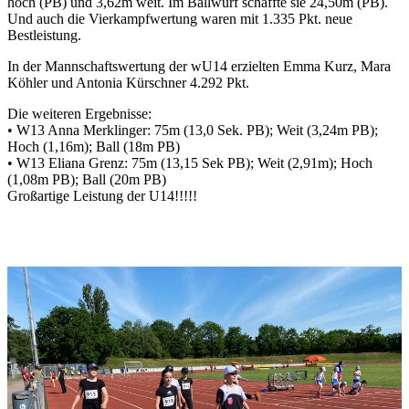
hoch (PB) und 3,62m weit. Im Ballwurf schaffte sie 24,50m (PB).
Und auch die Vierkampfwertung waren mit 1.335 Pkt. neue
Bestleistung.
In der Mannschaftswertung der wU14 erzielten Emma Kurz, Mara
Köhler und Antonia Kürschner 4.292 Pkt.
Die weiteren Ergebnisse:
• W13 Anna Merklinger: 75m (13,0 Sek. PB); Weit (3,24m PB);
Hoch (1,16m); Ball (18m PB)
• W13 Eliana Grenz: 75m (13,15 Sek PB); Weit (2,91m); Hoch
(1,08m PB); Ball (20m PB)
Großartige Leistung der U14!!!!!