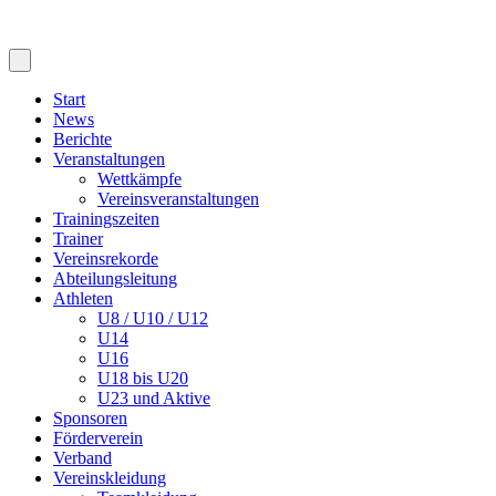
Start
News
Berichte
Veranstaltungen
Wettkämpfe
Vereinsveranstaltungen
Trainingszeiten
Trainer
Vereinsrekorde
Abteilungsleitung
Athleten
U8 / U10 / U12
U14
U16
U18 bis U20
U23 und Aktive
Sponsoren
Förderverein
Verband
Vereinskleidung