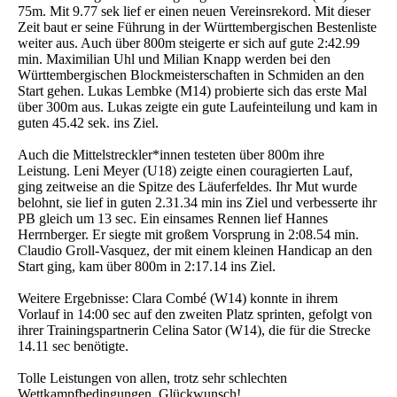
75m. Mit 9.77 sek lief er einen neuen Vereinsrekord. Mit dieser
Zeit baut er seine Führung in der Württembergischen Bestenliste
weiter aus. Auch über 800m steigerte er sich auf gute 2:42.99
min. Maximilian Uhl und Milian Knapp werden bei den
Württembergischen Blockmeisterschaften in Schmiden an den
Start gehen. Lukas Lembke (M14) probierte sich das erste Mal
über 300m aus. Lukas zeigte ein gute Laufeinteilung und kam in
guten 45.42 sek. ins Ziel.
Auch die Mittelstreckler*innen testeten über 800m ihre
Leistung. Leni Meyer (U18) zeigte einen couragierten Lauf,
ging zeitweise an die Spitze des Läuferfeldes. Ihr Mut wurde
belohnt, sie lief in guten 2.31.34 min ins Ziel und verbesserte ihr
PB gleich um 13 sec. Ein einsames Rennen lief Hannes
Herrnberger. Er siegte mit großem Vorsprung in 2:08.54 min.
Claudio Groll-Vasquez, der mit einem kleinen Handicap an den
Start ging, kam über 800m in 2:17.14 ins Ziel.
Weitere Ergebnisse: Clara Combé (W14) konnte in ihrem
Vorlauf in 14:00 sec auf den zweiten Platz sprinten, gefolgt von
ihrer Trainingspartnerin Celina Sator (W14), die für die Strecke
14.11 sec benötigte.
Tolle Leistungen von allen, trotz sehr schlechten
Wettkampfbedingungen. Glückwunsch!