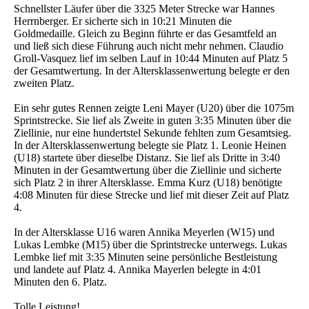
Schnellster Läufer über die 3325 Meter Strecke war Hannes
Herrnberger. Er sicherte sich in 10:21 Minuten die
Goldmedaille. Gleich zu Beginn führte er das Gesamtfeld an
und ließ sich diese Führung auch nicht mehr nehmen. Claudio
Groll-Vasquez lief im selben Lauf in 10:44 Minuten auf Platz 5
der Gesamtwertung. In der Altersklassenwertung belegte er den
zweiten Platz.
Ein sehr gutes Rennen zeigte Leni Mayer (U20) über die 1075m
Sprintstrecke. Sie lief als Zweite in guten 3:35 Minuten über die
Ziellinie, nur eine hundertstel Sekunde fehlten zum Gesamtsieg.
In der Altersklassenwertung belegte sie Platz 1. Leonie Heinen
(U18) startete über dieselbe Distanz. Sie lief als Dritte in 3:40
Minuten in der Gesamtwertung über die Ziellinie und sicherte
sich Platz 2 in ihrer Altersklasse. Emma Kurz (U18) benötigte
4:08 Minuten für diese Strecke und lief mit dieser Zeit auf Platz
4.
In der Altersklasse U16 waren Annika Meyerlen (W15) und
Lukas Lembke (M15) über die Sprintstrecke unterwegs. Lukas
Lembke lief mit 3:35 Minuten seine persönliche Bestleistung
und landete auf Platz 4. Annika Mayerlen belegte in 4:01
Minuten den 6. Platz.
Tolle Leistung!