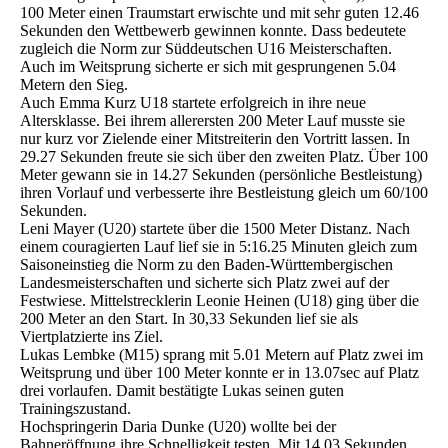
100 Meter einen Traumstart erwischte und mit sehr guten 12.46
Sekunden den Wettbewerb gewinnen konnte. Dass bedeutete
zugleich die Norm zur Süddeutschen U16 Meisterschaften.
Auch im Weitsprung sicherte er sich mit gesprungenen 5.04
Metern den Sieg.
Auch Emma Kurz U18 startete erfolgreich in ihre neue
Altersklasse. Bei ihrem allerersten 200 Meter Lauf musste sie
nur kurz vor Zielende einer Mitstreiterin den Vortritt lassen. In
29.27 Sekunden freute sie sich über den zweiten Platz. Über 100
Meter gewann sie in 14.27 Sekunden (persönliche Bestleistung)
ihren Vorlauf und verbesserte ihre Bestleistung gleich um 60/100
Sekunden.
Leni Mayer (U20) startete über die 1500 Meter Distanz. Nach
einem couragierten Lauf lief sie in 5:16.25 Minuten gleich zum
Saisoneinstieg die Norm zu den Baden-Württembergischen
Landesmeisterschaften und sicherte sich Platz zwei auf der
Festwiese. Mittelstrecklerin Leonie Heinen (U18) ging über die
200 Meter an den Start. In 30,33 Sekunden lief sie als
Viertplatzierte ins Ziel.
Lukas Lembke (M15) sprang mit 5.01 Metern auf Platz zwei im
Weitsprung und über 100 Meter konnte er in 13.07sec auf Platz
drei vorlaufen. Damit bestätigte Lukas seinen guten
Trainingszustand.
Hochspringerin Daria Dunke (U20) wollte bei der
Bahneröffnung ihre Schnelligkeit testen. Mit 14.03 Sekunden