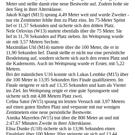
Meter und stellte damit eine neue Bestweite auf. Zudem holte sie
den Sieg in ihrer Altersklasse.
Jakob Kögel (M13) sprang 4,49 Meter weit und wurde Zweiter -
nur ein Zentimeter fehlte ihm zu Platz eins. Im 75-Meter Sprint
lief er 11,57 Sekunden und sicherte sich den dritten Platz.
Nele Orlovius (W13) startete ebenfalls über die 75 Meter. Sie
lief in 11,78 Sekunden auf Platz sieben. Im Weitsprung wurde
sie mit 3,57 Metern Sechste.
Maximilian Uhl (M14) startete über die 100 Meter, die er in
11,90 Sekunden lief. Damit stellte er nicht nur eine persönliche
Bestleistung auf, sondern sicherte sich auch den ersten Platz und
die Kadernorm. Auch im Weitsprung wurde er Erster, mit 5,22
Metern.
Bei der männlichen U16 konnte sich Lukas Lembke (M15) über
die 100 Meter in 13,95 Sekunden fürs Finale qualifizieren. Im
Finale steigerte er sich auf 13,35 Sekunden und kam als Vierter
ins Ziel. Im Weitsprung zeigte er eine gute Sprungserie und
sicherte sich mit 4,88 Metern Platz zwei.
Celina Sator (W15) sprang im letzten Versuch mit 3,97 Metern
auf einen guten fünften Platz und verpasste mit nur wenigen
Zentimetern eine neue persönliche Bestweite.
Annika Mayerlen (W15) trat über die 800 Meter an und mit
2:47,67 Minuten Zweite in ihrer Altersklasse.
Elisa Dunke (U18) sicherte sich in 13,96 Sekunden einen
Finalplatz über 100 Meter. Hier steigerte sie sich auf 13,44