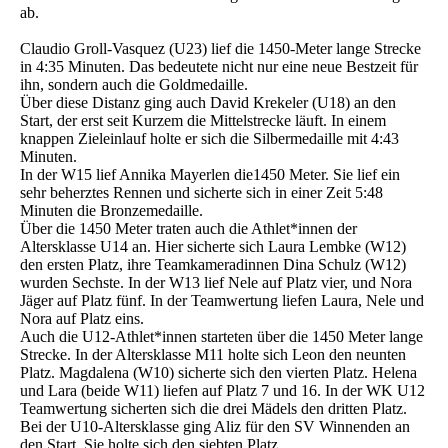
ab.
Claudio Groll-Vasquez (U23) lief die 1450-Meter lange Strecke
in 4:35 Minuten. Das bedeutete nicht nur eine neue Bestzeit für
ihn, sondern auch die Goldmedaille.
Über diese Distanz ging auch David Krekeler (U18) an den
Start, der erst seit Kurzem die Mittelstrecke läuft. In einem
knappen Zieleinlauf holte er sich die Silbermedaille mit 4:43
Minuten.
In der W15 lief Annika Mayerlen die1450 Meter. Sie lief ein
sehr beherztes Rennen und sicherte sich in einer Zeit 5:48
Minuten die Bronzemedaille.
Über die 1450 Meter traten auch die Athlet*innen der
Altersklasse U14 an. Hier sicherte sich Laura Lembke (W12)
den ersten Platz, ihre Teamkameradinnen Dina Schulz (W12)
wurden Sechste. In der W13 lief Nele auf Platz vier, und Nora
Jäger auf Platz fünf. In der Teamwertung liefen Laura, Nele und
Nora auf Platz eins.
Auch die U12-Athlet*innen starteten über die 1450 Meter lange
Strecke. In der Altersklasse M11 holte sich Leon den neunten
Platz. Magdalena (W10) sicherte sich den vierten Platz. Helena
und Lara (beide W11) liefen auf Platz 7 und 16. In der WK U12
Teamwertung sicherten sich die drei Mädels den dritten Platz.
Bei der U10-Altersklasse ging Aliz für den SV Winnenden an
den Start. Sie holte sich den siebten Platz.