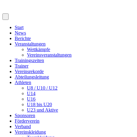
Start
News
Berichte
Veranstaltungen
Wettkämpfe
Vereinsveranstaltungen
Trainingszeiten
Trainer
Vereinsrekorde
Abteilungsleitung
Athleten
U8 / U10 / U12
U14
U16
U18 bis U20
U23 und Aktive
Sponsoren
Förderverein
Verband
Vereinskleidung