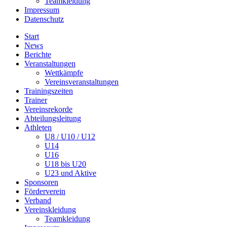
Teamkleidung
Impressum
Datenschutz
Start
News
Berichte
Veranstaltungen
Wettkämpfe
Vereinsveranstaltungen
Trainingszeiten
Trainer
Vereinsrekorde
Abteilungsleitung
Athleten
U8 / U10 / U12
U14
U16
U18 bis U20
U23 und Aktive
Sponsoren
Förderverein
Verband
Vereinskleidung
Teamkleidung