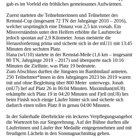
gab es im Vorfeld ein fröhliches gemeinsames Aufwärmen.
Zuerst starteten die Teilnehmerinnen und Teilnehmer des
Remstal-Cup (insgesamt 72 TN der Jahrgänge 2010 – 2016),
welcher ursprünglich eine Distanz von 2,5 km vorsah. Ein
Missverständnis unter den Helfern erhöhte die Laufstrecke
jedoch spontan auf 2,9 Kilometer. Jonas meisterte die
Herausforderung prima und sicherte sich in der mU11 mit 13:45
Minuten den sechsten Platz.
Hana (wU10) startete in der Remstal-Meile (1,6 km – insgesamt
80 TN, Jahrgänge 2019 – 2017) und überquerte nach 10:16
Minuten die Ziellinie, was Platz 19 bedeutete.
Zum Abschluss durften die Jüngsten im Bambinilauf antreten.
250 Teilnehmer*innen in den Jahrgängen 2023 bis 2019 waren
mit und ohne Begleitung über 800 Meter unterwegs. Jonah
(mU7) lief auf Platz 26 in 06:04 Minuten. Maximilian(mU8)
erkämpfte sich Platz 19 in 04:20 Minuten und Fjell (mU8) lies
beim Finish noch einige Läufer hinter sich und sicherte sich
dadurch einen tollen Platz 8 in genau 04:00 Minuten.
In der Salierhalle überbrückte ein leckeres Verpflegungsangebot
die Wartezeit bis zur Siegerehrung. Auf der Bühne durften alle
Läuferinnen und Läufer ihre Medaille entgegennehmen und mit
freudigem Lächeln in den Sonntagnachmittag gehen.