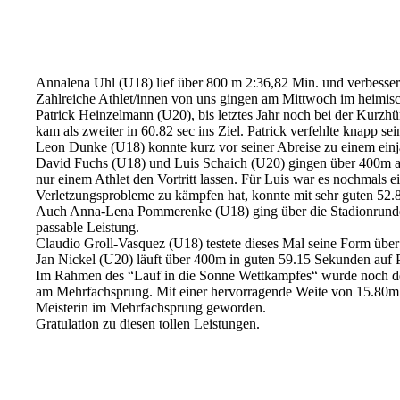
Annalena Uhl (U18) lief über 800 m 2:36,82 Min. und verbesser
Zahlreiche Athlet/innen von uns gingen am Mittwoch im heimische
Patrick Heinzelmann (U20), bis letztes Jahr noch bei der Kurzh
kam als zweiter in 60.82 sec ins Ziel. Patrick verfehlte knapp se
Leon Dunke (U18) konnte kurz vor seiner Abreise zu einem ein
David Fuchs (U18) und Luis Schaich (U20) gingen über 400m an 
nur einem Athlet den Vortritt lassen. Für Luis war es nochmal
Verletzungsprobleme zu kämpfen hat, konnte mit sehr guten 52.83 
Auch Anna-Lena Pommerenke (U18) ging über die Stadionrunde an
passable Leistung.
Claudio Groll-Vasquez (U18) testete dieses Mal seine Form über 
Jan Nickel (U20) läuft über 400m in guten 59.15 Sekunden auf P
Im Rahmen des “Lauf in die Sonne Wettkampfes“ wurde noch de
am Mehrfachsprung. Mit einer hervorragende Weite von 15.80m s
Meisterin im Mehrfachsprung geworden.
Gratulation zu diesen tollen Leistungen.