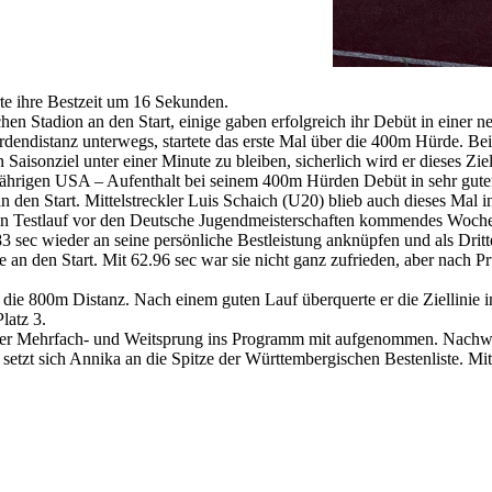
te ihre Bestzeit um 16 Sekunden.
n Stadion an den Start, einige gaben erfolgreich ihr Debüt in einer ne
ürdendistanz unterwegs, startete das erste Mal über die 400m Hürde. B
in Saisonziel unter einer Minute zu bleiben, sicherlich wird er dieses 
jährigen USA – Aufenthalt bei seinem 400m Hürden Debüt in sehr gute
den Start. Mittelstreckler Luis Schaich (U20) blieb auch dieses Mal 
s ein Testlauf vor den Deutsche Jugendmeisterschaften kommendes Woc
sec wieder an seine persönliche Bestleistung anknüpfen und als Dritter
 den Start. Mit 62.96 sec war sie nicht ganz zufrieden, aber nach Pr
die 800m Distanz. Nach einem guten Lauf überquerte er die Ziellinie i
latz 3.
r Mehrfach- und Weitsprung ins Programm mit aufgenommen. Nachwuch
etzt sich Annika an die Spitze der Württembergischen Bestenliste. Mi