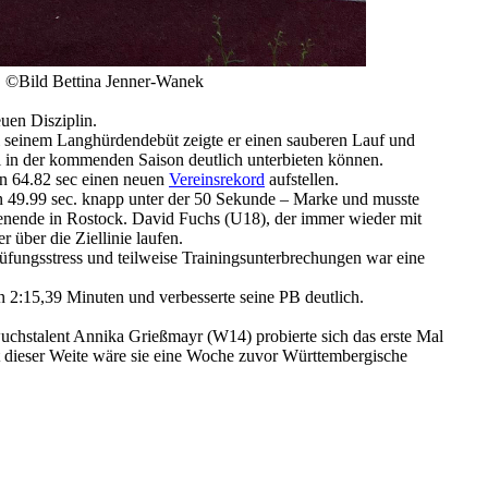
©Bild Bettina Jenner-Wanek
uen Disziplin.
ei seinem Langhürdendebüt zeigte er einen sauberen Lauf und
Ziel in der kommenden Saison deutlich unterbieten können.
n 64.82 sec einen neuen
Vereinsrekord
aufstellen.
in 49.99 sec. knapp unter der 50 Sekunde – Marke und musste
henende in Rostock. David Fuchs (U18), der immer wieder mit
 über die Ziellinie laufen.
üfungsstress und teilweise Trainingsunterbrechungen war eine
n 2:15,39 Minuten und verbesserte seine PB deutlich.
stalent Annika Grießmayr (W14) probierte sich das erste Mal
t dieser Weite wäre sie eine Woche zuvor Württembergische