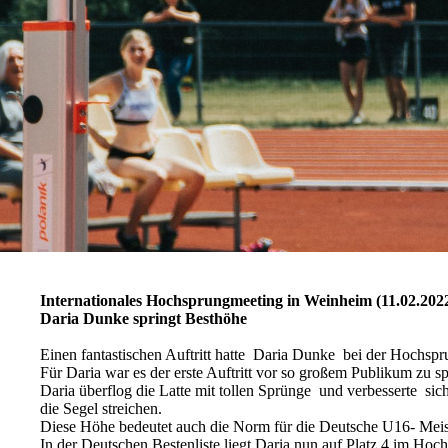
Internationales Hochsprungmeeting in Weinheim (11.02.202
Daria Dunke springt Besthöhe
Einen fantastischen Auftritt hatte Daria Dunke bei der Hochsp
Für Daria war es der erste Auftritt vor so großem Publikum zu s
Daria überflog die Latte mit tollen Sprünge und verbesserte si
die Segel streichen.
Diese Höhe bedeutet auch die Norm für die Deutsche U16- Meiste
In der Deutschen Bestenliste liegt Daria nun auf Platz 4 im Hoc