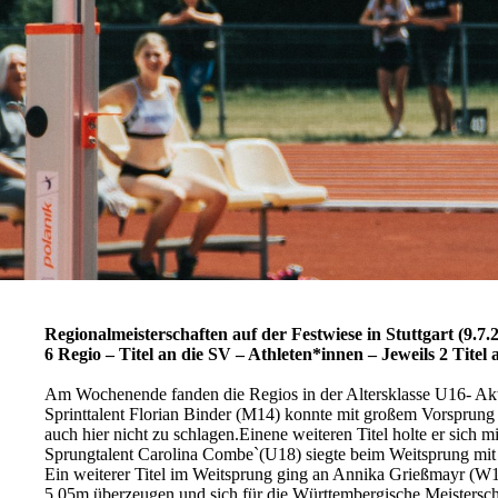
Regionalmeisterschaften auf der Festwiese in Stuttgart (9.7.
6 Regio – Titel an die SV – Athleten*innen – Jeweils 2 Tite
Am Wochenende fanden die Regios in der Altersklasse U16- Aktiv
Sprinttalent Florian Binder (M14) konnte mit großem Vorsprung s
auch hier nicht zu schlagen.Einene weiteren Titel holte er sich 
Sprungtalent Carolina Combe`(U18) siegte beim Weitsprung mit 5
Ein weiterer Titel im Weitsprung ging an Annika Grießmayr (W15
5.05m überzeugen und sich für die Württembergische Meisterscha