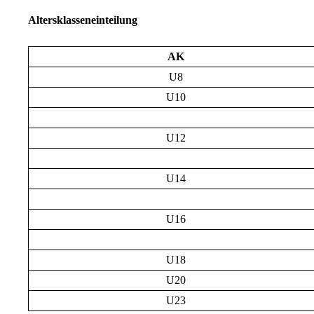
Altersklasseneinteilung
AK
U8
U10
U12
U14
U16
U18
U20
U23