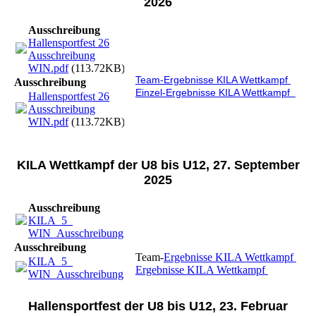
2026
Ausschreibung
Hallensportfest 26
Ausschreibung
WIN.pdf
(113.72KB)
Team-Ergebnisse KILA Wettkampf
Ausschreibung
Einzel-Ergebnisse KILA Wettkampf
Hallensportfest 26
Ausschreibung
WIN.pdf
(113.72KB)
KILA Wettkampf der U8 bis U12, 27. September
2025
Ausschreibung
KILA_5_
WIN_Ausschreibung2025.pdf
(156.16KB)
Ausschreibung
Team-
Ergebnisse KILA Wettkampf
KILA_5_
Ergebnisse KILA Wettkampf
WIN_Ausschreibung2025.pdf
(156.16KB)
Hallensportfest der U8 bis U12, 23. Februar